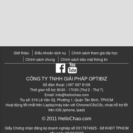
Giới thiệu
Điều khoản dịch vụ
Chính sách tham gia lớp học
Chính sách chung
Chính sách bảo mật thông tin
CÔNG TY TNHH GIẢI PHÁP OPTIBIZ
Số điện thoại:
| 097 397 9109
Thời gian hỗ trợ: 8h30 - 17h30 (Thứ 2 - Thứ 7)
Email:
info@hellochao.com
Trụ sở: 316 Lê Văn Sỹ, Phường 1, Quận Tân Bình, TPHCM
Hoạt động tốt nhất trên Laptop/máy bàn với Chrome/CốcCốc, chưa hỗ trợ tốt
trên iOS (iphone, ipad)
© 2011 HelloChao.com
Giấy Chứng nhận đăng ký doanh nghiệp số 0317974925 - Sở KHĐT TPHCM
cấp ngày 09/08/2023