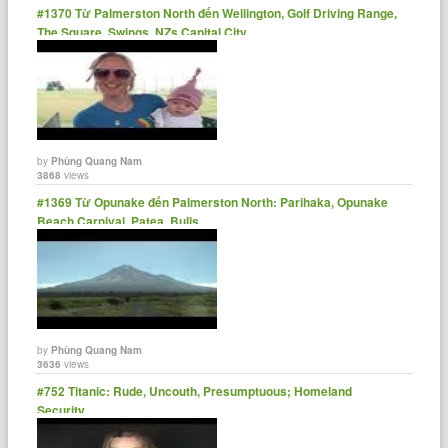
#1370 Từ Palmerston North đến Wellington, Golf Driving Range,
The Square, Swings, NZs Capital City
by
Phùng Quang Nam
3868
views
#1369 Từ Opunake đến Palmerston North: Parihaka, Opunake
Beach Carnival, Patea, Bulls
by
Phùng Quang Nam
3636
views
#752 Titanic: Rude, Uncouth, Presumptuous; Homeland
Security