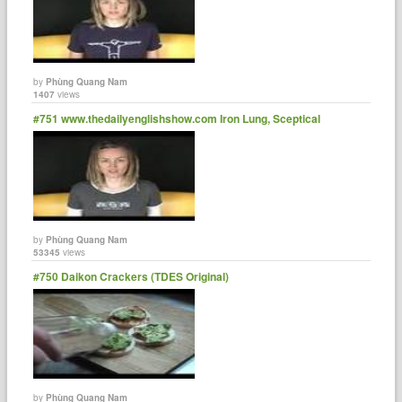
by
Phùng Quang Nam
1407
views
#751 www.thedailyenglishshow.com Iron Lung, Sceptical
by
Phùng Quang Nam
53345
views
#750 Daikon Crackers (TDES Original)
by
Phùng Quang Nam