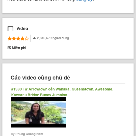
Video
2,816,679 người dùng
Miễn phí
Các video cùng chủ đề
#1380 Từ Arrowtown đến Wanaka: Queenstown, Awesome,
Kawarau Bridge Bungy Jumping
by
Phùng Quang Nam