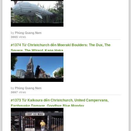
by
Phùng Quang Nam
3665
views
#1374 Từ Christchurch đến Moeraki Boulders: The Dux, The
Square, The Wizard, Kapa Haka
by
Phùng Quang Nam
3697
views
#1373 Từ Kaikoura đến Christchurch, United Campervans,
Earthquake Damage, Goodbye Blue Monday.