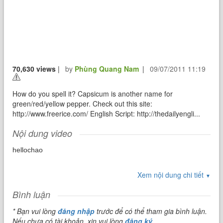
70,630 views
|
by
Phùng Quang Nam
|
09/07/2011 11:19
How do you spell it? Capsicum is another name for
green/red/yellow pepper. Check out this site:
http://www.freerice.com/ English Script: http://thedailyengli...
Nội dung video
hellochao
Xem nội dung chi tiết
▼
Bình luận
* Bạn vui lòng
đăng nhập
trước để có thể tham gia bình luận.
Nếu chưa có tài khoản, xin vui lòng
đăng ký
.