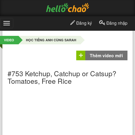
Đăng ký
Đăng nhập
Toggle
navigation
VIDEO
HỌC TIẾNG ANH CÙNG SARAH
Thêm video mới
#753 Ketchup, Catchup or Catsup?
Tomatoes, Free Rice