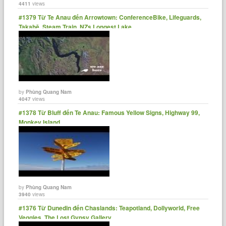
4411
views
#1379 Từ Te Anau đến Arrowtown: ConferenceBike, Lifeguards,
Takahē, Steam Train, NZs Longest Lake
by
Phùng Quang Nam
4047
views
#1378 Từ Bluff đến Te Anau: Famous Yellow Signs, Highway 99,
Monkey Island
by
Phùng Quang Nam
3940
views
#1376 Từ Dunedin đến Chaslands: Teapotland, Dollyworld, Free
Veggies, The Lost Gypsy Gallery