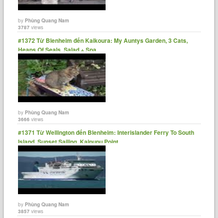
by
Phùng Quang Nam
3787
views
#1372 Từ Blenheim đến Kaikoura: My Auntys Garden, 3 Cats,
Heaps Of Seals, Salad + Spa
by
Phùng Quang Nam
3666
views
#1371 Từ Wellington đến Blenheim: Interislander Ferry To South
Island, Sunset Sailing, Kaipupu Point
by
Phùng Quang Nam
3857
views