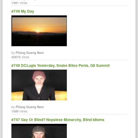
1481
views
#749 My Day
by
Phùng Quang Nam
42672
views
#748 DCLugis Yesterday, Snake Bites Penis, G8 Summit
by
Phùng Quang Nam
1580
views
#747 Gay Or Blind? Nepalese Monarchy, Blind Idioms