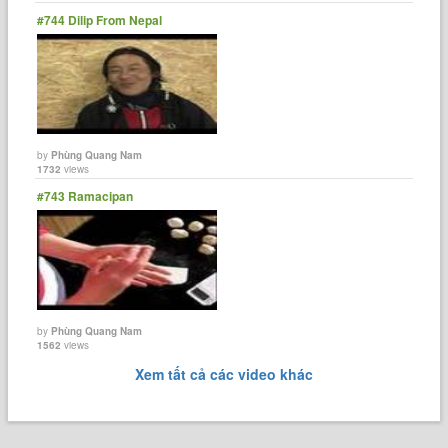
#744 Dilip From Nepal
by
Phùng Quang Nam
1732
views
#743 Ramacipan
by
Phùng Quang Nam
1562
views
Xem tất cả các video khác