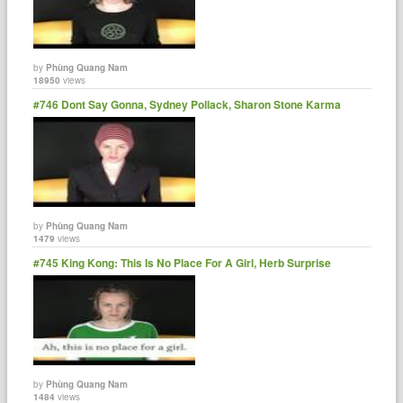
by
Phùng Quang Nam
18950
views
#746 Dont Say Gonna, Sydney Pollack, Sharon Stone Karma
by
Phùng Quang Nam
1479
views
#745 King Kong: This Is No Place For A Girl, Herb Surprise
by
Phùng Quang Nam
1484
views