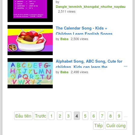
by
Dangle_tenminh_khongdai_nhuthe_naydau
2,511 views
The Calendar Song - Kids +
Children Learn English Songs
by
2,506 views
Baba
Alphabet Song, ABC Song, Cute for
children. Kids can learn the
by
2,498 views
alphabet.
Baba
...
Đầu tiên
Trước
1
2
3
4
5
6
7
8
9
Tiếp
Cuối cùng