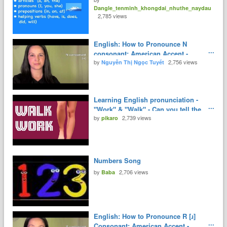
Dangle_tenminh_khongdai_nhuthe_naydau
2,785 views
English: How to Pronounce N
consonant: American Accent -
by
2,756 views
YouTube
Nguyễn Thị Ngọc Tuyết
Learning English pronunciation -
"Work" & "Walk" - Can you tell the
by
2,739 views
difference?
pikaro
Numbers Song
by
2,706 views
Baba
English: How to Pronounce R [ɹ]
Consonant: American Accent -