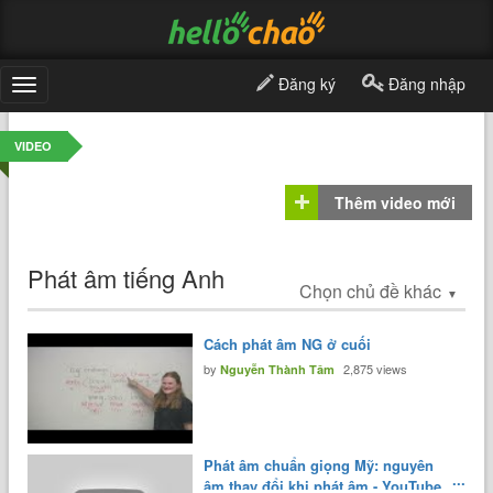
Đăng ký
Đăng nhập
Toggle
navigation
VIDEO
Thêm video mới
Phát âm tiếng Anh
Chọn chủ đề khác
▼
Cách phát âm NG ở cuối
by
2,875 views
Nguyễn Thành Tâm
Phát âm chuẩn giọng Mỹ: nguyên
âm thay đổi khi phát âm - YouTube