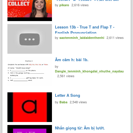
by
2,616 views
the difference?
pikaro
Lesson 13b - True T and Flap T -
English Pronunciation
by
2,611 views
saotenminh_laidaidenthenhi
Âm câm h: bài 1b.
by
Dangle_tenminh_khongdai_nhuthe_naydau
2,561 views
Letter A Song
by
2,548 views
Baba
Nhấn giọng từ: Âm bị lướt.