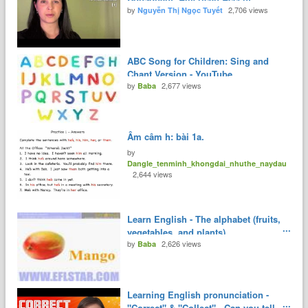
by
2,706 views
YouTube
Nguyễn Thị Ngọc Tuyết
ABC Song for Children: Sing and
Chant Version - YouTube
by
2,677 views
Baba
Âm câm h: bài 1a.
by
Dangle_tenminh_khongdai_nhuthe_naydau
2,644 views
Learn English - The alphabet (fruits,
vegetables, and plants)
by
2,626 views
Baba
Learning English pronunciation -
"Correct" & "Collect" - Can you tell