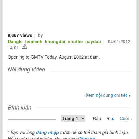
9,667 views
|
by
Dangle_tenminh_khongdai_nhuthe_naydau
|
04/01/2012
14:01
Opening to GMTV Today, August 2002 at 8am.
Nội dung video
Xem nội dung chi tiết
▼
Bình luận
Đầu ▼
▲
Cuối
* Bạn vui lòng
đăng nhập
trước để có thể tham gia bình luận.
Nếu chưa có tài khoản, xin vui lòng
đăng ký
.