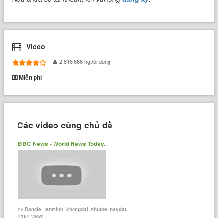
Video
2,816,666 người dùng
Miễn phí
Các video cùng chủ đề
BBC News - World News Today.
by
Dangle_tenminh_khongdai_nhuthe_naydau
7167
views