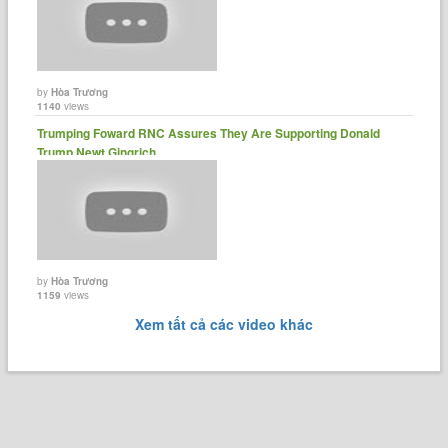
by
Hòa Trương
1140
views
Trumping Foward RNC Assures They Are Supporting Donald
Trump Newt Gingrich ......
by
Hòa Trương
1159
views
Xem tất cả các video khác