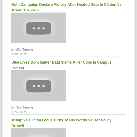
Both Campaign Declare Victory After Heated Debate Clinton Vs
Trump The Kelly......
by
Hòa Trương
1196
views
Blue Lives Dont Matter BLM Slams Killer Cops In Campus
Protest......
by
Hòa Trương
1143
views
Trump Vs Clinton Focus Turns To His Words Vs Her Policy
Brunell......