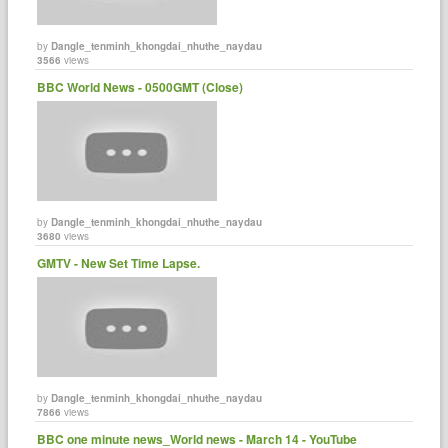
by
Dangle_tenminh_khongdai_nhuthe_naydau
3566
views
BBC World News - 0500GMT (Close)
by
Dangle_tenminh_khongdai_nhuthe_naydau
3680
views
GMTV - New Set Time Lapse.
by
Dangle_tenminh_khongdai_nhuthe_naydau
7866
views
BBC one minute news_World news - March 14 - YouTube