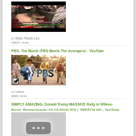
by
Đoàn Thanh Lan
16527
views
PBS: The Movie (PBS Meets The Avengers) - YouTube
by
Learn
4055
views
SIMPLY AMAZING- Donald Trump MASSIVE Rally in Wilkes-
Barre, Pennsylvania (10-10-2016) FULL SPEECH HD - YouTube