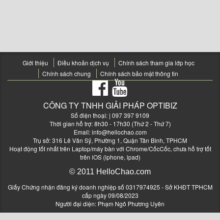
Giới thiệu
Điều khoản dịch vụ
Chính sách tham gia lớp học
Chính sách chung
Chính sách bảo mật thông tin
CÔNG TY TNHH GIẢI PHÁP OPTIBIZ
Số điện thoại:
| 097 397 9109
Thời gian hỗ trợ: 8h30 - 17h30 (Thứ 2 - Thứ 7)
Email:
info@hellochao.com
Trụ sở: 316 Lê Văn Sỹ, Phường 1, Quận Tân Bình, TPHCM
Hoạt động tốt nhất trên Laptop/máy bàn với Chrome/CốcCốc, chưa hỗ trợ tốt
trên iOS (iphone, ipad)
© 2011 HelloChao.com
Giấy Chứng nhận đăng ký doanh nghiệp số 0317974925 - Sở KHĐT TPHCM
cấp ngày 09/08/2023
Người đại diện: Phạm Ngô Phương Uyên