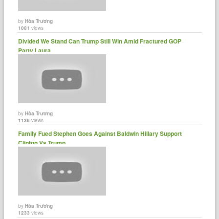
by
Hòa Trương
1081
views
Divided We Stand Can Trump Still Win Amid Fractured GOP
Party Laura......
by
Hòa Trương
1136
views
Family Fued Stephen Goes Against Baldwin Hillary Support
Clinton Vs Trump ......
by
Hòa Trương
1233
views