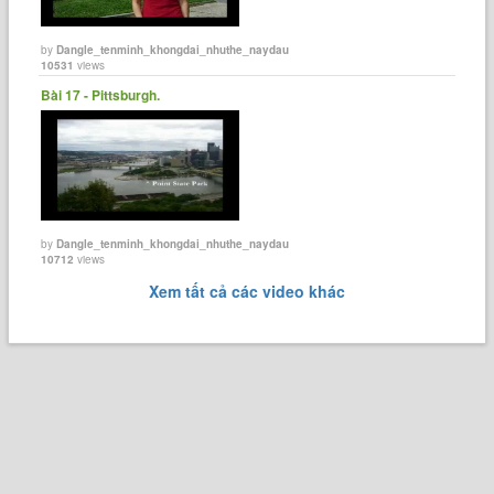
by
Dangle_tenminh_khongdai_nhuthe_naydau
10531
views
Bài 17 - Pittsburgh.
by
Dangle_tenminh_khongdai_nhuthe_naydau
10712
views
Xem tất cả các video khác