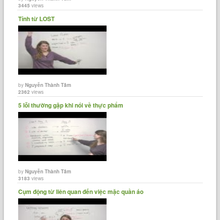
3445
views
Tính từ LOST
by
Nguyễn Thành Tâm
2362
views
5 lỗi thường gặp khi nói về thực phẩm
by
Nguyễn Thành Tâm
3183
views
Cụm động từ liên quan đến việc mặc quần áo