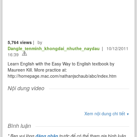
5,764 views
|
by
Dangle_tenminh_khongdai_nhuthe_naydau
|
10/12/2011
16:39
Learn English with the Easy Way to English textbook by
Maureen Kill. More practice at:
http://homepage.mac.com/nathanjschaub/abc/index.htm
Nội dung video
Xem nội dung chi tiết
▼
Bình luận
* Bạn vui lòng
đăng nhập
trước để có thể tham gia bình luận.