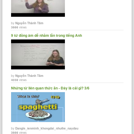
by
Nguyễn Thành Tâm
3666
views
9 từ đồng âm dễ nhầm lẫn trong tiếng Anh
by
Nguyễn Thành Tâm
4038
views
Những từ liên quan thức ăn - Đây là cái gì? 3/6
by
Dangle_tenminh_khongdai_nhuthe_naydau
3666
views