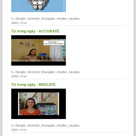
by
Dangle_tenminh_khongdai_nhuthe_naydau
4090
views
Từ trong ngày - ACCURATE.
by
Dangle_tenminh_khongdai_nhuthe_naydau
3450
views
Từ trong ngày - INDICATE.
by
Dangle_tenminh_khongdai_nhuthe_naydau
3502
views