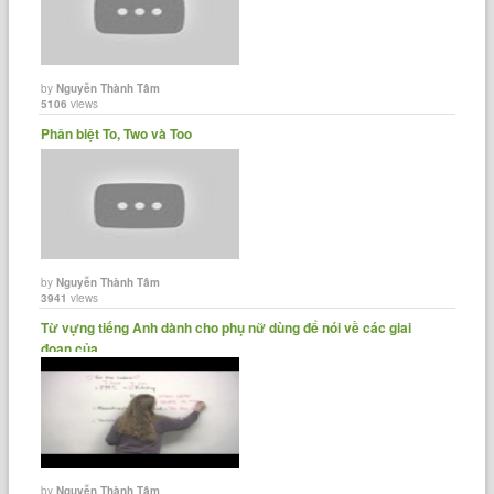
by
Nguyễn Thành Tâm
5106
views
Phân biệt To, Two và Too
by
Nguyễn Thành Tâm
3941
views
Từ vựng tiếng Anh dành cho phụ nữ dùng để nói về các giai
đoạn của......
by
Nguyễn Thành Tâm