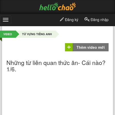
Đăng ký
Đăng nhập
Toggle
navigation
VIDEO
TỪ VỰNG TIẾNG ANH
Thêm video mới
Những từ liên quan thức ăn- Cái nào?
1/6.