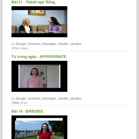
Bài 21 - Thành ngữ Răng.
by
Dangle_tenminh_khongdai_nhuthe_naydau
4704
views
Từ trong ngày - APPROPRIATE.
by
Dangle_tenminh_khongdai_nhuthe_naydau
7666
views
Bài 16 - BRIDGES.