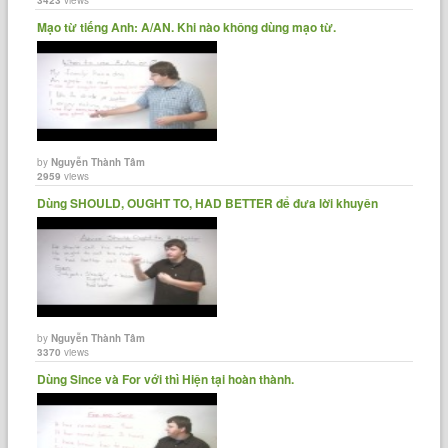
Mạo từ tiếng Anh: A/AN. Khi nào không dùng mạo từ.
by
Nguyễn Thành Tâm
2959
views
Dùng SHOULD, OUGHT TO, HAD BETTER để đưa lời khuyên
by
Nguyễn Thành Tâm
3370
views
Dùng Since và For với thì Hiện tại hoàn thành.