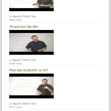
by
Nguyễn Thành Tâm
3492
views
Thì quá khứ tiếp diễn
by
Nguyễn Thành Tâm
2183
views
Phân biệt ALREADY và YET
by
Nguyễn Thành Tâm
3177
views