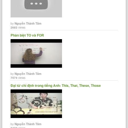
by
Nguyễn Thành Tâm
2683
views
Phân biệt TO và FOR
by
Nguyễn Thành Tâm
7574
views
Đại từ chỉ định trong tiếng Anh: This, That, These, Those
by
Nguyễn Thành Tâm
3423
views