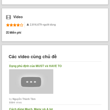
Video
2,816,679 người dùng
Miễn phí
Các video cùng chủ đề
Dạng phủ định của MUST và HAVE TO
by
Nguyễn Thành Tâm
5584
views
Cách dùng Much, Many và A lot