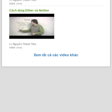
3262
views
Cách dùng Either và Neither
by
Nguyễn Thành Tâm
4494
views
Xem tất cả các video khác