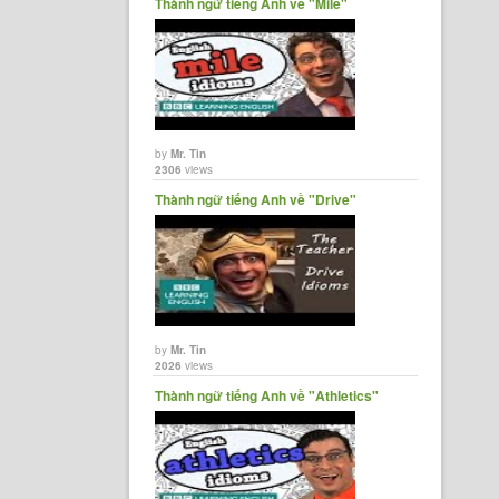
Thành ngữ tiếng Anh về "Mile"
by
Mr. Tin
2306
views
Thành ngữ tiếng Anh về "Drive"
by
Mr. Tin
2026
views
Thành ngữ tiếng Anh về "Athletics"