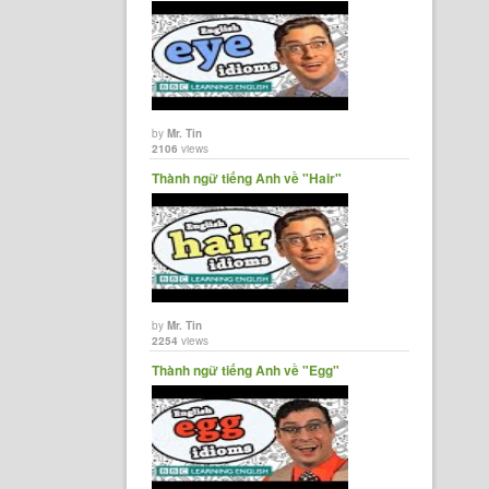
by
Mr. Tin
2106
views
Thành ngữ tiếng Anh về "Hair"
by
Mr. Tin
2254
views
Thành ngữ tiếng Anh về "Egg"