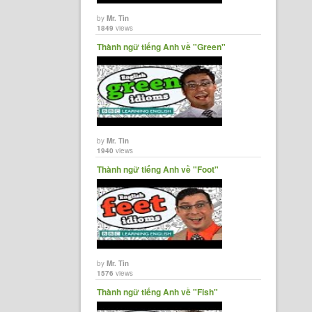
by
Mr. Tin
1849
views
Thành ngữ tiếng Anh về "Green"
by
Mr. Tin
1940
views
Thành ngữ tiếng Anh về "Foot"
by
Mr. Tin
1576
views
Thành ngữ tiếng Anh về "Fish"