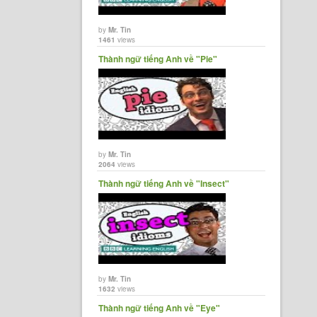
by
Mr. Tin
1461
views
Thành ngữ tiếng Anh về "Pie"
by
Mr. Tin
2064
views
Thành ngữ tiếng Anh về "Insect"
by
Mr. Tin
1632
views
Thành ngữ tiếng Anh về "Eye"