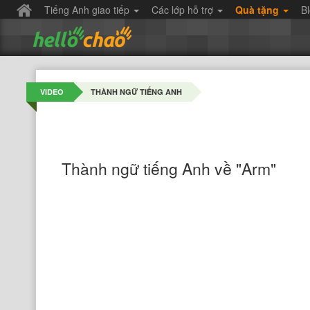
Tiếng Anh giao tiếp
Các lớp hỗ trợ
Quà tặng
B
VIDEO
THÀNH NGỮ TIẾNG ANH
Thành ngữ tiếng Anh về "Arm"