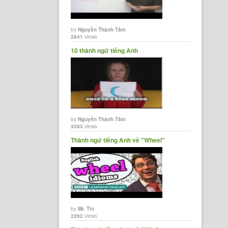
by
Nguyễn Thành Tâm
2841
views
10 thành ngữ tiếng Anh
by
Nguyễn Thành Tâm
3283
views
Thành ngữ tiếng Anh về "Wheel"
by
Mr. Tin
2262
views