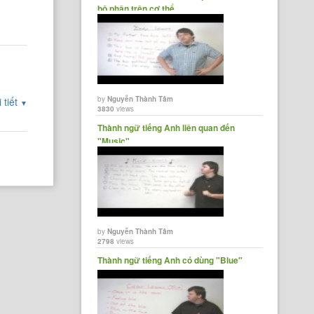
bộ phận trên cơ thể
by
Nguyễn Thành Tâm
 tiết
▼
3830
views
Thành ngữ tiếng Anh liên quan đến
"Music"
by
Nguyễn Thành Tâm
2798
views
Thành ngữ tiếng Anh có dùng "Blue"