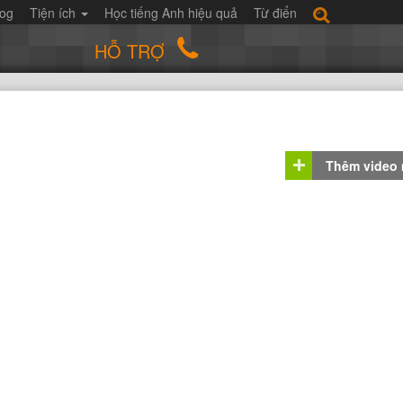
log
Tiện ích
Học tiếng Anh hiệu quả
Từ điển
HỖ TRỢ
Thêm video