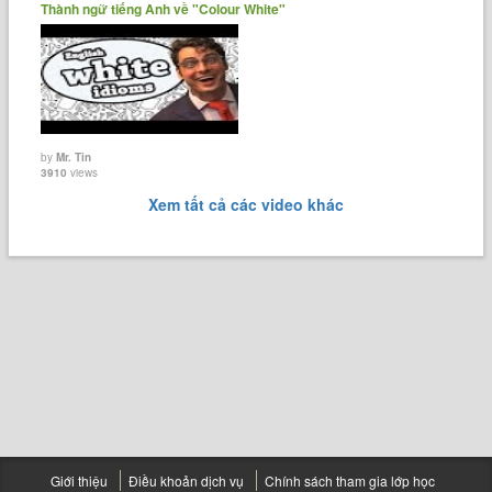
Thành ngữ tiếng Anh về "Colour White"
by
Mr. Tin
3910
views
Xem tất cả các video khác
Giới thiệu
Điều khoản dịch vụ
Chính sách tham gia lớp học