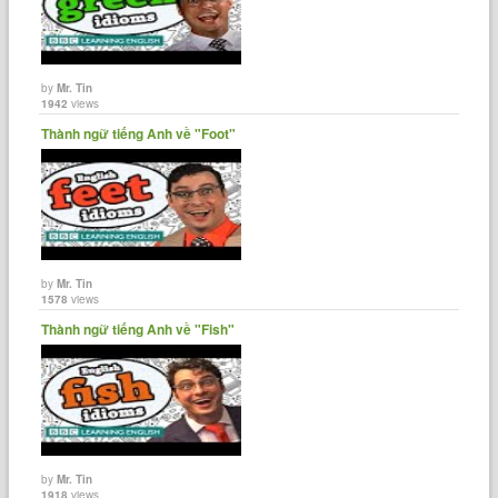
by
Mr. Tin
1942
views
Thành ngữ tiếng Anh về "Foot"
by
Mr. Tin
1578
views
Thành ngữ tiếng Anh về "Fish"
by
Mr. Tin
1918
views