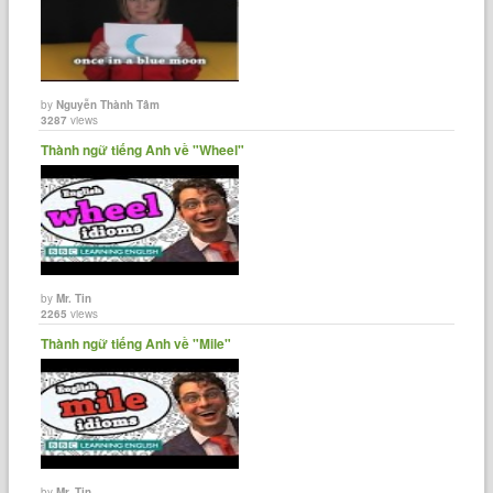
by
Nguyễn Thành Tâm
3287
views
Thành ngữ tiếng Anh về "Wheel"
by
Mr. Tin
2265
views
Thành ngữ tiếng Anh về "Mile"
by
Mr. Tin