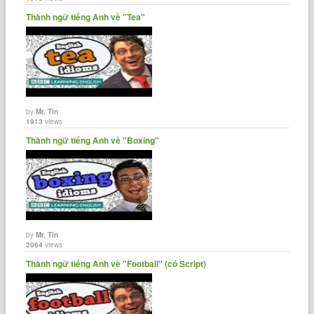
Thành ngữ tiếng Anh về "Tea"
by
Mr. Tin
1913
views
Thành ngữ tiếng Anh về "Boxing"
by
Mr. Tin
2064
views
Thành ngữ tiếng Anh về "Football" (có Script)