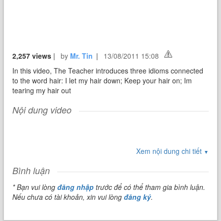
2,257 views
|
by
Mr. Tin
|
13/08/2011 15:08
In this video, The Teacher introduces three idioms connected
to the word hair: I let my hair down; Keep your hair on; Im
tearing my hair out
Nội dung video
Xem nội dung chi tiết
▼
Bình luận
* Bạn vui lòng
đăng nhập
trước để có thể tham gia bình luận.
Nếu chưa có tài khoản, xin vui lòng
đăng ký
.