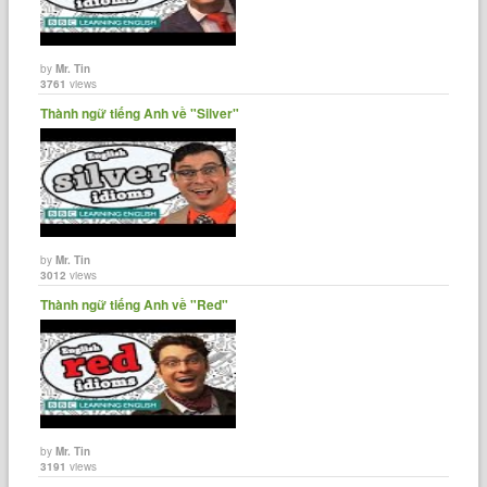
by
Mr. Tin
3761
views
Thành ngữ tiếng Anh về "Silver"
by
Mr. Tin
3012
views
Thành ngữ tiếng Anh về "Red"
by
Mr. Tin
3191
views