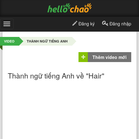
Đăng ký
Đăng nhập
Toggle
navigation
VIDEO
THÀNH NGỮ TIẾNG ANH
Thêm video mới
Thành ngữ tiếng Anh về "Hair"